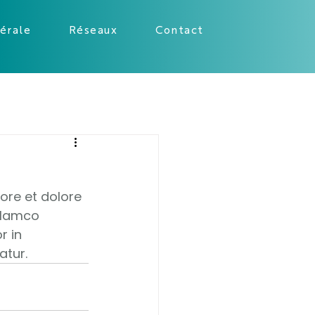
nérale
Réseaux
Contact
ore et dolore 
llamco 
r in 
atur.